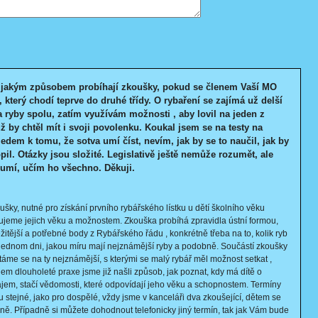
, jakým způsobem probíhají zkoušky, pokud se členem Vaší MO
, který chodí teprve do druhé třídy. O rybaření se zajímá už delší
ryby spolu, zatím využívám možnosti , aby lovil na jeden z
ž by chtěl mít i svoji povolenku. Koukal jsem se na testy na
ledem k tomu, že sotva umí číst, nevím, jak by se to naučil, jak by
il. Otázky jsou složité. Legislativě ještě nemůže rozumět, ale
 umí, učím ho všechno. Děkuji.
ušky, nutné pro získání prvního rybářského lístku u dětí školního věku
jeme jejich věku a možnostem. Zkouška probíhá zpravidla ústní formou,
itější a potřebné body z Rybářského řádu , konkrétně třeba na to, kolik ryb
jednom dni, jakou míru mají nejznámější ryby a podobně. Součástí zkoušky
ptáme se na ty nejznámější, s kterými se malý rybář měl možnost setkat ,
hem dlouholeté praxe jsme již našli způsob, jak poznat, kdy má dítě o
ájem, stačí vědomosti, které odpovídají jeho věku a schopnostem. Termíny
u stejné, jako pro dospělé, vždy jsme v kanceláři dva zkoušející, dětem se
ně. Případně si můžete dohodnout telefonicky jiný termín, tak jak Vám bude