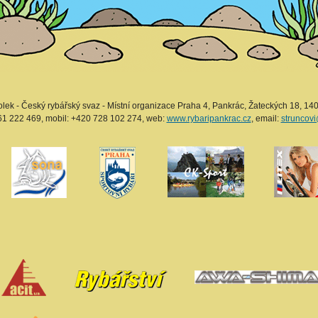
lek - Český rybářský svaz - Místní organizace Praha 4, Pankrác, Žateckých 18, 140
261 222 469, mobil: +420 728 102 274, web:
www.rybaripankrac.cz
, email:
struncov