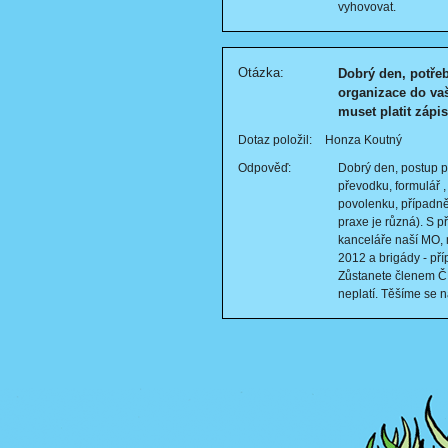
vyhovovat.
Otázka:
Dobrý den, potřeb
organizace do vaš
muset platit zápi
Dotaz položil:
Honza Koutný
Odpověď:
Dobrý den, postup pr
převodku, formulář 
povolenku, případně 
praxe je různá). S 
kanceláře naší MO, m
2012 a brigády - pří
Zůstanete členem Č
neplatí. Těšíme se n