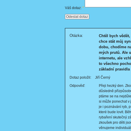
Váš dotaz:
*
Otázka:
Chtěl bych vědět
chce stát můj syn
dobu, chodíme na 
mých prutů. Ale u
internetu, ale vzh
to všechno pochop
základní pravidla
Dotaz položil:
Jiří Černý
Odpověď:
Přeji hezký den. Zko
důsledně přizpůsobu
ptáme se na nejdůlež
si může ponechat v 
je i poznávání ryb, 
které bude lovit. Bě
rybaření skutečný z
zkoušek pro děti jso
věnujeme individuál