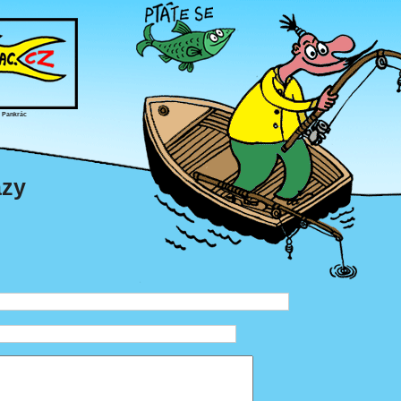
, Pankrác
azy