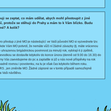
uji se zeptat, co mám udělat, abych mohl přestoupit z jiné
í, protože se stěhuji do Prahy a mám to k Vám blízko. Budu
sné? A kolik?
o přestup z jiné MO je následující: ve Vaší původní MO si vyzvednete tzv.
, kde Vám MO potvrdí, že nemáte vůči ní žádné závazky (tj. máte vrácenou
uhrazenou brigádnickou povinnost za minulý rok, vybírají-li ji zpětně,
převodkou se dostavíte kdykoliv do konce února (denně od 9.00 do 16.30) do
y Vás zaevidujeme do pc a zaplatíte si již u nás nové příspěvky na rok
padně rovnou i povolenku, na tu je však čas kdykoliv během roku.
RS , jen změníte MO. Žádné zápisné se v tomto případě samozřejmě
a Vaši návštěvu.