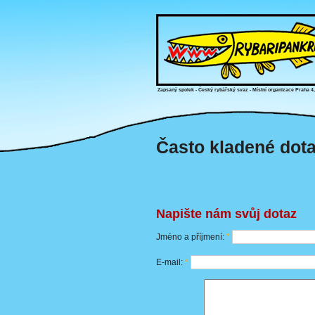
Zapsaný spolek - Český rybářský svaz - Místní organizace Praha 4
Často kladené dot
Napište nám svůj dotaz
Jméno a příjmení:
*
E-mail:
*